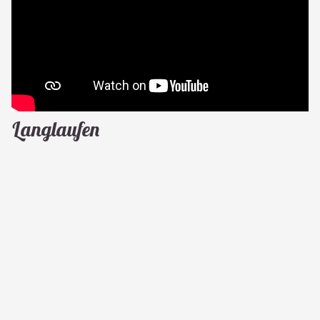
Langlaufen
in Ramsau am Dachstein
Langlaufen ist Balsam für Körper und Seele.
Unterkunft buchen
Das Sonnenplateau Ramsau am Dachstein liegt
unmittelbar am Fuße der Dachstein Südwände. Umgeben
von einer atemberaubende Kulisse läuft es sich auf den
220 Loipenkilometer am besten.
Jetzt entdecken