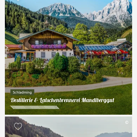
Schladming
Destillerie & Latschenbrennerei Mandlberggut
©
zur Merkliste hinzufügen