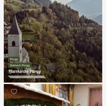
Pürgg
Stainach-Pürgg
Pfarrkirche Pürgg
zur Merkliste hinzufügen