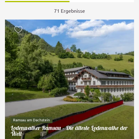
71 Ergebnisse
©
zur Merkliste hinzufügen
Ramsau am Dachstein
Lodenwalker Ramsau – Die älteste Lodenwalke der
Welt