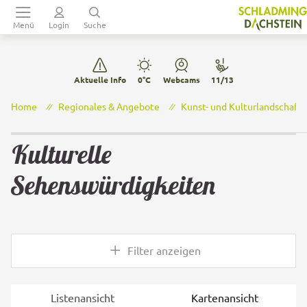
Table Of Content
Hauptmenü
sr.skip-to.table-of-contents
Zurück zur Navigation
Kulturelle Sehenswürdigkeiten
Weitere sehenswerte Ziele
Audioguide Story2go Schladming
Menü
Login
Suche
Aktuelle Info
0°C
Webcams
11/13
Home
Regionales & Angebote
Kunst- und Kulturlandschaft
Kulturelle
Sehenswürdigkeiten
Filter anzeigen
Listenansicht
Kartenansicht