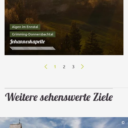
Aigen im Ennstal
Grimming-Donnersbachtal
Johanneskapelle
1
(Derzeit)
2
3
Next
Weitere sehenswerte Ziele
©