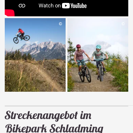
©
©
Streckenangebot im
Bikepark Schladming