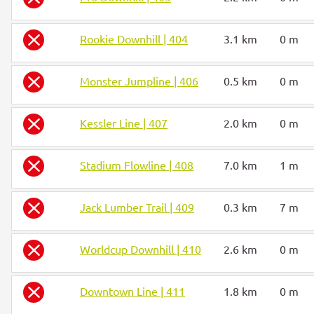
Rookie Downhill | 404
3.1 km
0 m
Monster Jumpline | 406
0.5 km
0 m
Kessler Line | 407
2.0 km
0 m
Stadium Flowline | 408
7.0 km
1 m
Jack Lumber Trail | 409
0.3 km
7 m
Worldcup Downhill | 410
2.6 km
0 m
Downtown Line | 411
1.8 km
0 m