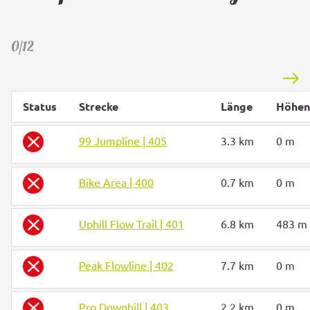
0/12
Status
Strecke
Länge
Höhen
99 Jumpline | 405
3.3 km
0 m
Bike Area | 400
0.7 km
0 m
Uphill Flow Trail | 401
6.8 km
483 m
Peak Flowline | 402
7.7 km
0 m
Pro Downhill | 403
2.2 km
0 m