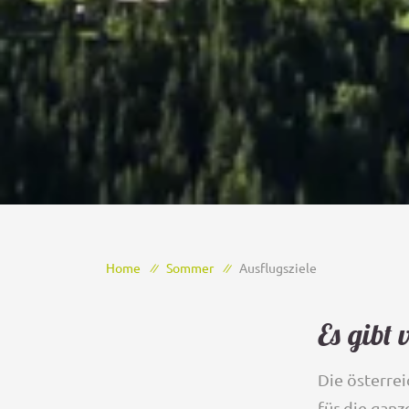
Home
Sommer
Ausflugsziele
Es gibt 
Die österre
für die ganz