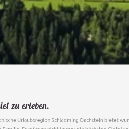
viel zu erleben.
ichische Urlaubsregion Schladming-Dachstein bietet
wun
e Familie.
Es müssen nicht immer die höchsten Gipfel sei