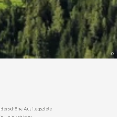
©
derschöne Ausflugsziele
n – ein schöner