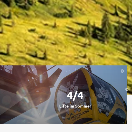
©
©
4
/4
Lifte im Sommer