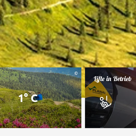
©
Lifte in Betrieb
1° C