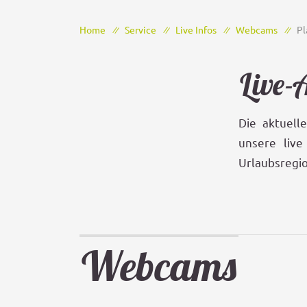
Home
Service
Live Infos
Webcams
Pl
Live-
Die aktuell
unsere liv
Urlaubsregi
Webcams