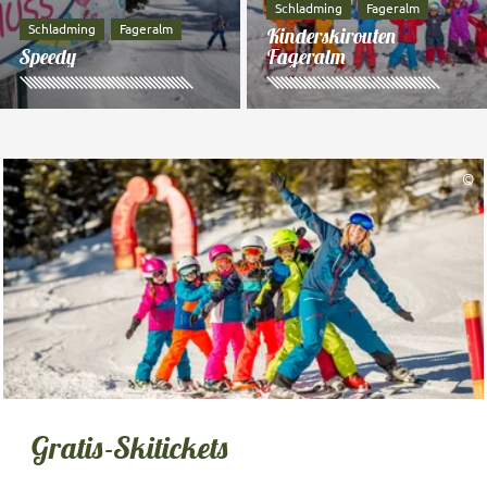
Schladming
Fageralm
Schladming
Fageralm
Kinderskirouten
Speedy
Fageralm
©
Gratis-Skitickets