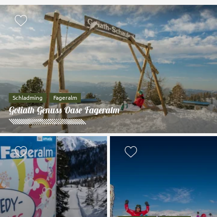
zur Merkliste hinzufügen
Schladming
Fageralm
Goliath Genuss Oase Fageralm
zur Merkliste hinzufügen
zur Merkliste 