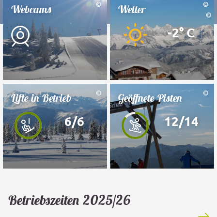
©
©
Webcams
Wetter
©
-2° C
©
©
Lifte in Betrieb
Geöffnete Pisten
6
/6
12
/14
Betriebszeiten 2025/26