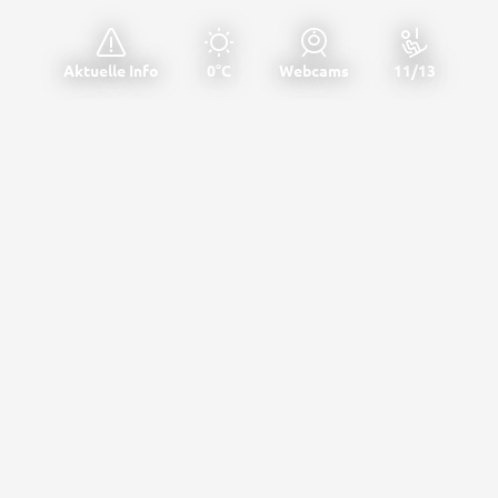
Aktuelle Info
0°C
Webcams
11/13