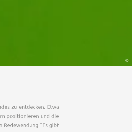
©
ndes zu entdecken. Etwa
ern positionieren und die
en Redewendung "Es gibt