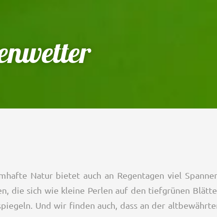
enwetter
mhafte Natur bietet auch an Regentagen viel Spanne
, die sich wie kleine Perlen auf den tiefgrünen Blätt
iegeln. Und wir finden auch, dass an der altbewährt