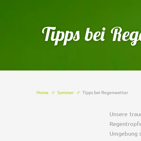
Tipps bei Reg
Home
Sommer
Tipps bei Regenwetter
Unsere trau
Regentropfen
Umgebung sp